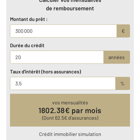
de remboursement
Montant du prêt :
€
Durée du crédit
années
Taux d'intérêt (hors assurances)
%
vos mensualités
1802.38
€ par mois
(Dont
62.5
€ d’assurances)
Crédit immobilier simulation