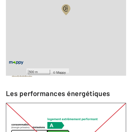
Vue globale
2
Surface totale : 501 m
À savoir
Barèmes d'honoraires de l'agence
Pour consulter les barèmes d'honoraires de l'agence,
500 m
©
Mappy
cliquez ici
Les performances énergétiques