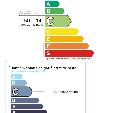
consommation
(énergie primaire)
émissions
150
14
2
2
kg CO
/m
.an
kWh/m
.an
2
logement extrêmement peu performant
Dont émissions de gaz à effet de serre
*
peu d'émissions de CO2
14
kgCO
/m
.an
2
2