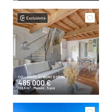
Exclusivité
COLLONGES AU MONT D OR 69
485 000 €
2
126,5 m
, Maison
, 5 pcs