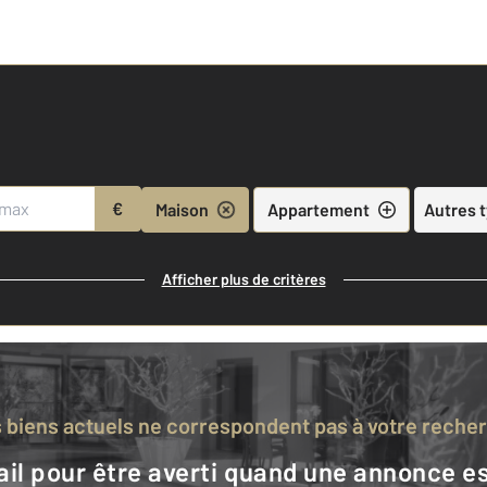
€
Maison
Appartement
Autres 
Afficher plus de critères
s biens actuels ne correspondent pas à votre reche