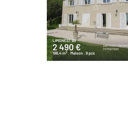
LIMONEST 69
2 490 €
par mois charge
comprises
2
188,4 m
, Maison
, 9 pcs