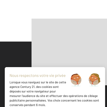
Parlons de vous, parlons biens
500 m
©
Mappy
Votre agence est notée