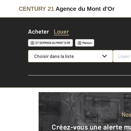
CENTURY 21
Agence du Mont d'Or
Acheter
Louer
ST GERMAIN AU MONT D OR
Maison
Choisir dans la liste
No
Créez-vous une alerte mail pour être averti quand une annonce est en ligne et consultez la