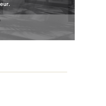
teur.
e