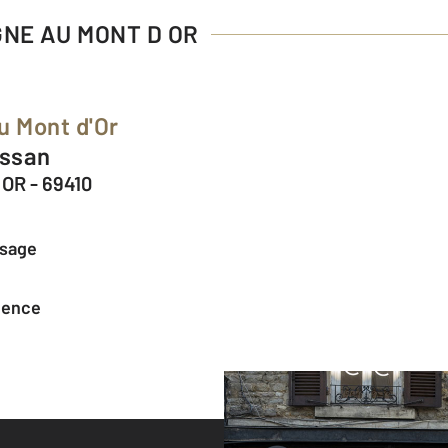
GNE AU MONT D OR
u Mont d'Or
essan
OR - 69410
ssage
agence