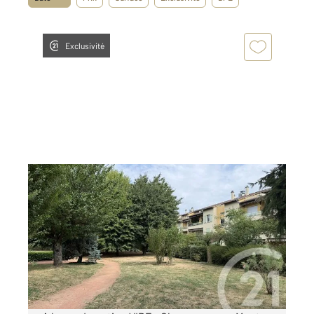
Exclusivité
CHAMPAGNE AU MONT D OR 69
2
97,55 m
, 3 pièces
Ref : 22770
Appartement F3 à louer
1 450 €
par mois charges comprises