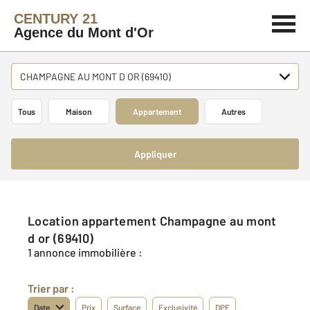
CENTURY 21
Agence du Mont d'Or
CHAMPAGNE AU MONT D OR (69410)
Tous
Maison
Appartement
Autres
Appliquer
Location appartement Champagne au mont
d or (69410)
1 annonce immobilière :
Trier par :
Date
Prix
Surface
Exclusivité
DPE