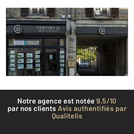
CENTURY 21 Agence du Mont d'Or
40 avenue Lanessan
CHAMPAGNE AU MONT D OR - 69410
Envoyer un message
Téléphoner à l'agence
Notre agence est notée
9,5/10
par nos clients
Avis authentifiés par
Qualitelis
Voir tous les avis clients