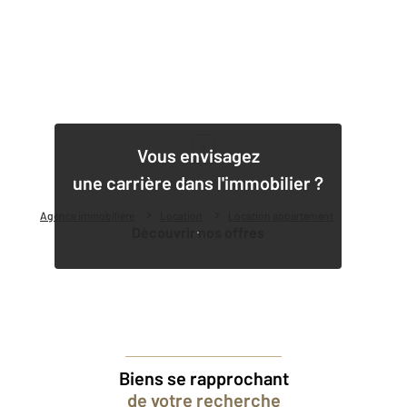
1
Vous envisagez
une carrière dans l'immobilier ?
Agence immobilière
Location
Location appartement
Découvrir nos offres
Biens se rapprochant
de votre recherche