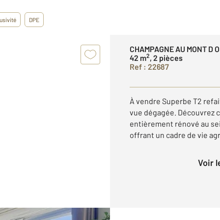
usivité
DPE
CHAMPAGNE AU MONT D O
2
42 m
, 2 pièces
Ref : 22687
À vendre Superbe T2 refait
vue dégagée. Découvrez c
entièrement rénové au sei
offrant un cadre de vie agr
Voir 