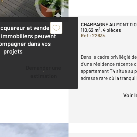
CHAMPAGNE AU MONT D O
acquéreur et vendeur,
2
110,62 m
, 4 pièces
 immobiliers peuvent
Ref : 22634
ompagner dans vos
projets
Dans le cadre privilégié d
d'une résidence récente co
Demander une
appartement T4 situé au p
estimation
adresse rare où la tranquill
Voir 