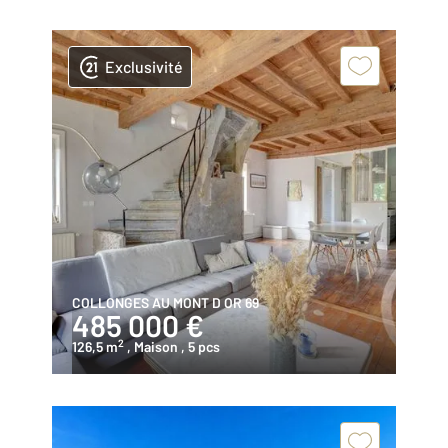
Exclusivité
COLLONGES AU MONT D OR 69
485 000 €
2
126,5 m
, Maison
, 5 pcs