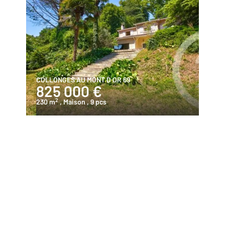
COLLONGES AU MONT D OR 69
825 000 €
2
230 m
, Maison
, 9 pcs