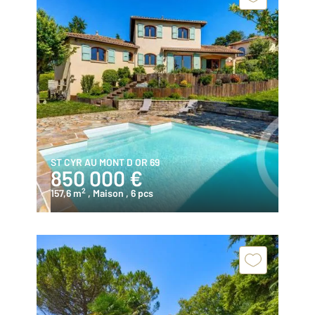
ST CYR AU MONT D OR 69
850 000 €
2
157,6 m
, Maison
, 6 pcs