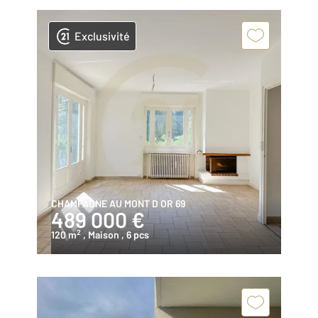
Exclusivité
CHAMPAGNE AU MONT D OR 69
489 000 €
2
120 m
, Maison
, 6 pcs