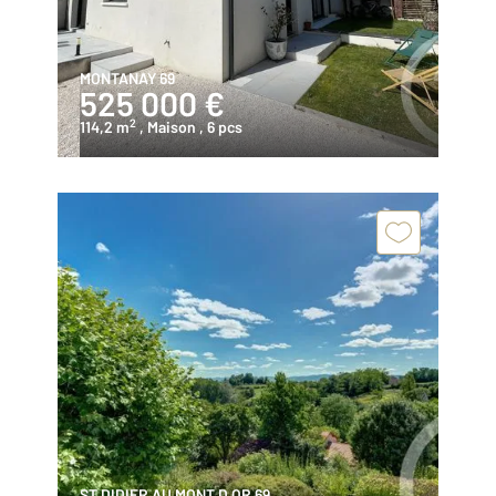
MONTANAY 69
525 000 €
2
114,2 m
, Maison
, 6 pcs
ST DIDIER AU MONT D OR 69