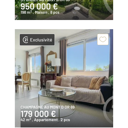
950 000 €
2
198 m
, Maison
, 8 pcs
Exclusivité
CHAMPAGNE AU MONT D OR 69
179 000 €
2
42 m
, Appartement
, 2 pcs