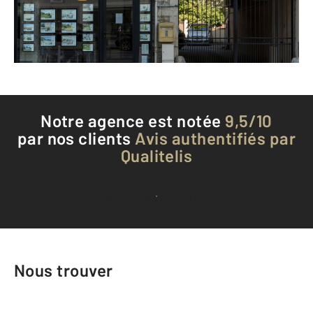
Envoyer un message
Téléphoner à l'agence
Notre agence est notée
9,5/10
par nos clients
Avis authentifiés par
Qualitelis
Voir tous les avis clients
Nous trouver