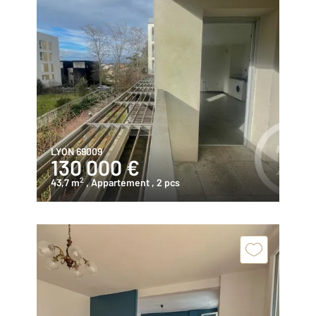
LYON 69009
130 000 €
2
43,7 m
, Appartement
, 2 pcs